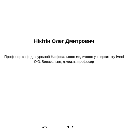
Нікітін Олег Дмитрович
Професор кафедри урології Національного медичного університету імені
О.О. Богомольця, д.мед.н., професор