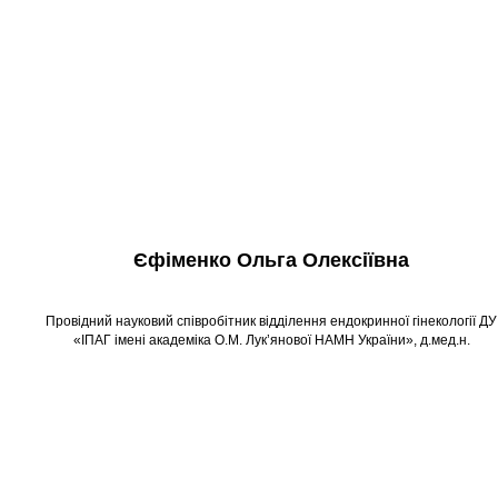
Єфіменко Ольга Олексіївна
Провідний науковий співробітник відділення ендокринної гінекології ДУ
«ІПАГ імені академіка О.М. Лук’янової НАМН України», д.мед.н.