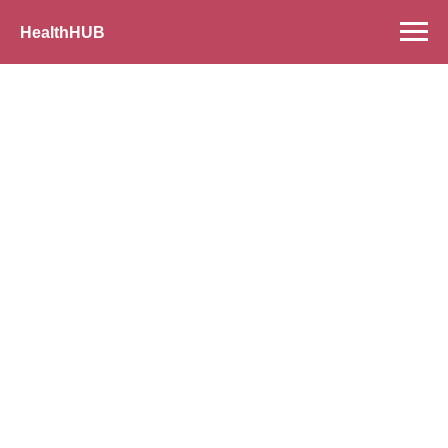
HealthHUB
РЕЦИДИВУЮЧИЙ
ЦИСТИТ ОЧИМА
КЛІНІЦИСТІВ
ЛІКУВАЛЬНИЙ КОНСЕНСУС МІЖ
ГІНЕКОЛОГОМ ТА УРОЛОГОМ
1 грудня 2021 року
17:00 – 20:00