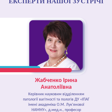
ЕКСПЕРТИ НАШОЇ ЗУСТРІЧІ
Жабченко Ірина
Анатоліївна
Керівник науковим відділенням
патології вагітності та пологів ДУ «ІПАГ
імені академіка О.М. Лук’янової
НАМНУ», д.мед.н., професор