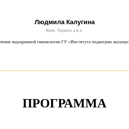
Людмила Калугина
Киев, Украина д.м.н.
ления эндокринной гинекологии ГУ «Института педиатрии акушер
ПРОГРАММА