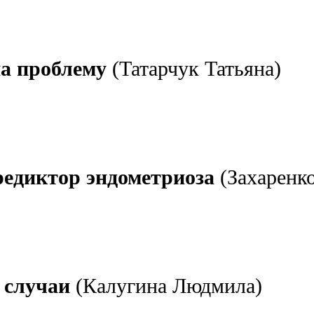
на проблему
(Татарчук Татьяна)
редиктор эндометриоза
(Захаренк
 случаи
(Калугина Людмила)