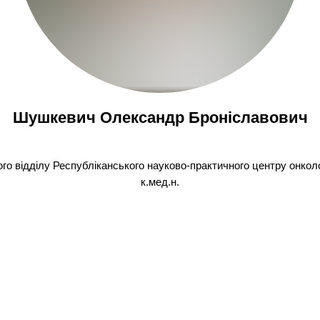
Шушкевич Олександр Броніславович
ного відділу Республіканського науково-практичного центру онколо
к.мед.н.