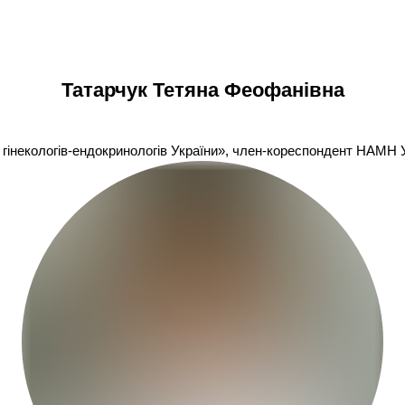
Татарчук Тетяна Феофанівна
гінекологів-ендокринологів України», член-кореспондент НАМН У