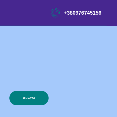
+380976745156
Анкета