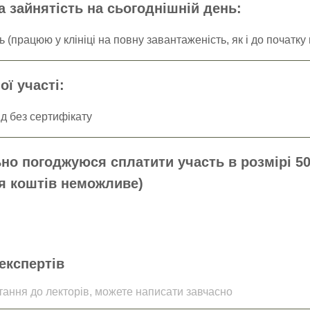
 зайнятість на сьогоднішній день:
ї участі:
но погоджуюся сплатити участь в розмірі 50
ня коштів неможливе)
експертів
тання до лекторів, можете написати завчасно