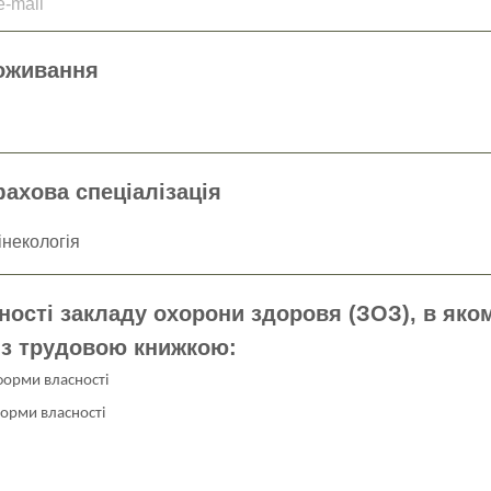
-mail
оживання
ахова спеціалізація
ості закладу охорони здоровя (ЗОЗ), в яко
із трудовою книжкою:
форми власності
форми власності