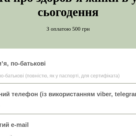
сьогодення
З оплатою 500 грн
’я, по-батькові
по-батькові (повністю, як у паспорті, для сертифіката)
ий телефон (із використанням viber, telegra
9
ий e-mail