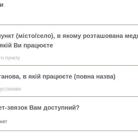
и
ункт (місто/село), в якому розташована мед
 якій Ви працюєте
о пункту
анова, в якій працюєте (повна назва)
 установи
ет-звязок Вам доступний?