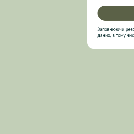
Заповнюючи реєст
даних, в тому чис