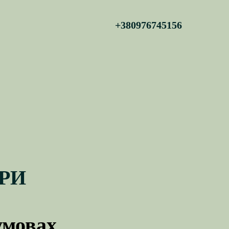
+380976745156
АРИ
умовах