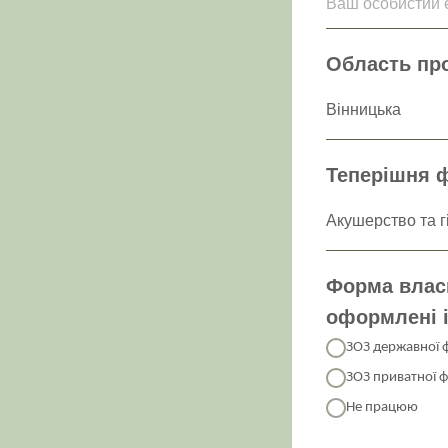
Ваш особистий e
Область пр
Теперішня ф
Форма власн
оформлені 
ЗОЗ державної 
ЗОЗ приватної 
Не працюю