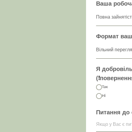
Ваша робоча
Формат вашо
Я добровіль
(❗️повернен
Так
Ні
Питання до 
Якщо у Вас є пи