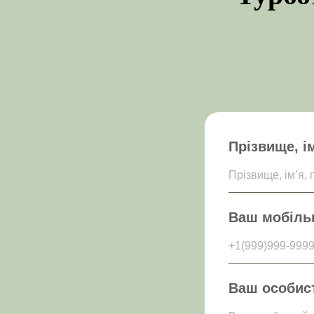
Прізвище, ім
Прізвище, ім’я, 
Ваш мобільн
+1(999)999-999
Ваш особист