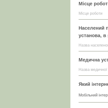
Місце робот
Місце роботи
Населений п
установа, в
Назва населеног
Медична уст
Назва медичної
Який інтерн