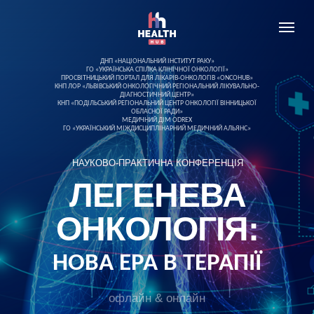
ДНП «НАЦІОНАЛЬНИЙ ІНСТИТУТ РАКУ»
ГО «УКРАЇНСЬКА СПІЛКА КЛІНІЧНОЇ ОНКОЛОГІЇ»
ПРОСВІТНИЦЬКИЙ ПОРТАЛ ДЛЯ ЛІКАРІВ-ОНКОЛОГІВ «ONCOHUB»
КНП ЛОР «ЛЬВІВСЬКИЙ ОНКОЛОГІЧНИЙ РЕГІОНАЛЬНИЙ ЛІКУВАЛЬНО-
ДІАГНОСТИЧНИЙ ЦЕНТР»
КНП «ПОДІЛЬСЬКИЙ РЕГІОНАЛЬНИЙ ЦЕНТР ОНКОЛОГІЇ ВІННИЦЬКОЇ
ОБЛАСНОЇ РАДИ»
МЕДИЧНИЙ ДІМ ODREX
ГО «УКРАЇНСЬКИЙ МІЖДИСЦИПЛІНАРНИЙ МЕДИЧНИЙ АЛЬЯНС»
НАУКОВО-ПРАКТИЧНА КОНФЕРЕНЦІЯ
ЛЕГЕНЕВА
ОНКОЛОГІЯ:
НОВА ЕРА В ТЕРАПІЇ
офлайн & онлайн