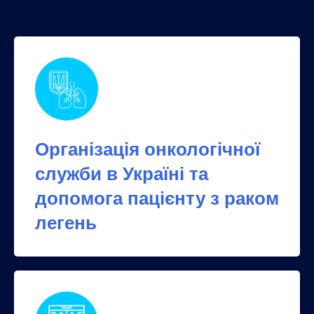
Організація онкологічної
служби в Україні та
допомога пацієнту з раком
легень