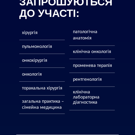
ЗАПРОШУЮТЬСЯ
ДО УЧАСТІ:
патологічна
хірургія
анатомія
пульмонологія
клінічна онкологія
онкохірургія
променева терапія
онкологія
рентгенологія
торакальна хірургія
клінічна
лабораторна
загальна практика –
діагностика
сімейна медицина