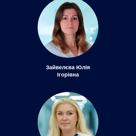
Зайвелєва Юлія
Ігорівна