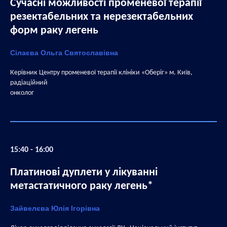
Сучасні можливості променевої терапії
резектабельних та нерезектабельних
форм раку легень
Сілаєва Ольга Святославівна
Керівник Центру променевої терапії клініки «Оберіг» м. Київ,
радіаційний
онколог
15:40 - 16:00
Платинові дуплети у лікуванні
метастатичного раку легень*
Зайвелєва Юлія Ігорівна