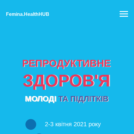
Femina.HealthHUB
РЕПРОДУКТИВНЕ
РЕПРОДУКТИВНЕ
ЗДОРОВ'Я
ЗДОРОВ'Я
МОЛОДІ
ТА ПІДЛІТКІВ
МОЛОДІ ТА ПІДЛІТКІВ
2-3 квітня 2021 року