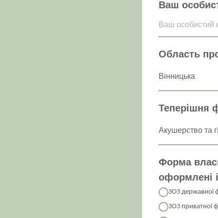
Ваш особист
Ваш особистий e
Область пр
Теперішня ф
Форма власн
оформлені 
ЗОЗ державної 
ЗОЗ приватної 