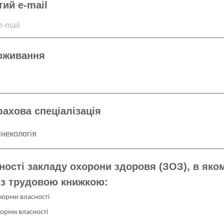
ий e-mail
-mail
оживання
ахова спеціалізація
ості закладу охорони здоровя (ЗОЗ), в яко
із трудовою книжкою:
форми власності
форми власності