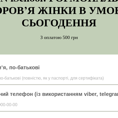
ОРОВ’Я ЖІНКИ В УМО
СЬОГОДЕННЯ
З оплатою 500 грн
’я, по-батькові
по-батькові (повністю, як у паспорті, для сертифіката)
ий телефон (із використанням viber, telegra