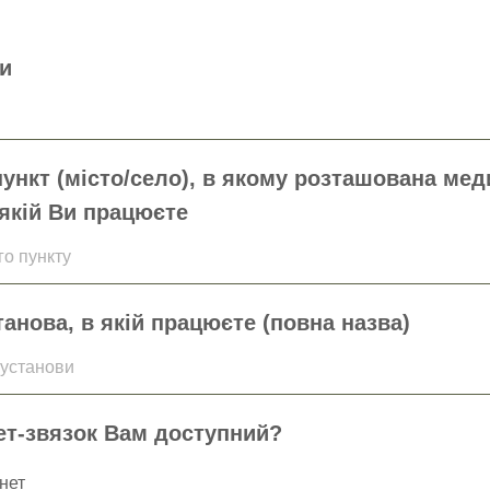
и
ункт (місто/село), в якому розташована мед
 якій Ви працюєте
о пункту
анова, в якій працюєте (повна назва)
 установи
ет-звязок Вам доступний?