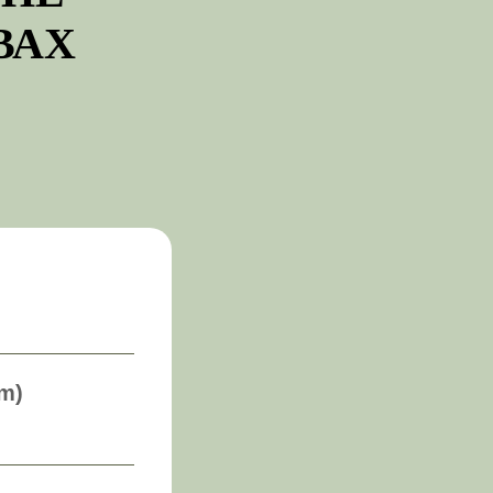
ВАХ
m)