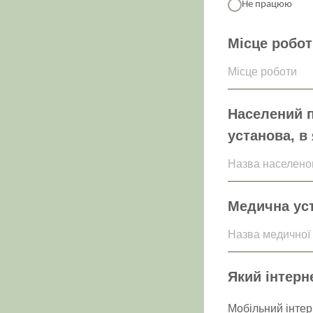
Не працюю
Місце робот
Місце роботи
Населений п
установа, в
Назва населеног
Медична уст
Назва медичної
Який інтерн