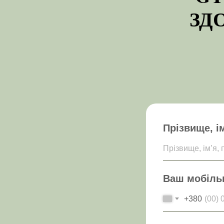
ЗД
Прізвище, ім
Прізвище, ім’я, 
Ваш мобільн
+380