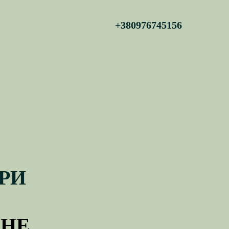
+380976745156
АРИ
ЬНЕ