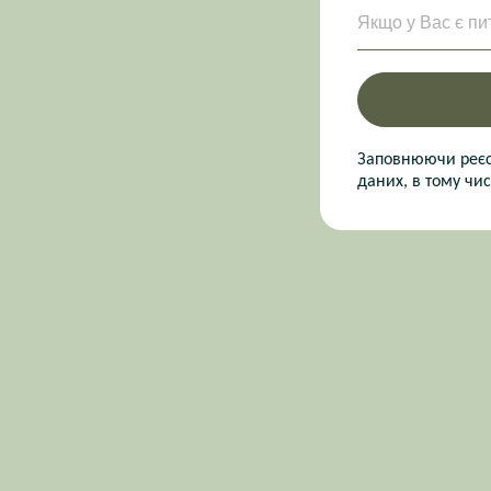
Якщо у Вас є пи
Заповнюючи реєст
даних, в тому чис