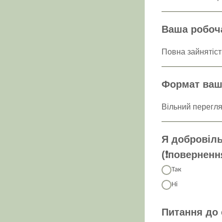
Ваша робоча
Формат вашо
Я добровіль
(❗️повернен
Так
Ні
Питання до 