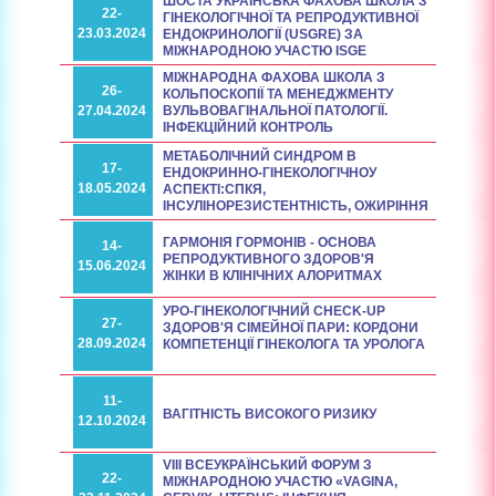
ШОСТА УКРАЇНСЬКА ФАХОВА ШКОЛА З
22-
ГІНЕКОЛОГІЧНОЇ ТА РЕПРОДУКТИВНОЇ
23.03.2024
ЕНДОКРИНОЛОГІЇ (USGRE) ЗА
МІЖНАРОДНОЮ УЧАСТЮ ISGE
МІЖНАРОДНА ФАХОВА ШКОЛА З
26-
КОЛЬПОСКОПІЇ ТА МЕНЕДЖМЕНТУ
27.04.2024
ВУЛЬВОВАГІНАЛЬНОЇ ПАТОЛОГІЇ.
ІНФЕКЦІЙНИЙ КОНТРОЛЬ
МЕТАБОЛІЧНИЙ СИНДРОМ В
17-
ЕНДОКРИННО-ГІНЕКОЛОГІЧНОУ
18.05.2024
АСПЕКТІ:СПКЯ,
ІНСУЛІНОРЕЗИСТЕНТНІСТЬ, ОЖИРІННЯ
ГАРМОНІЯ ГОРМОНІВ - ОСНОВА
14-
РЕПРОДУКТИВНОГО ЗДОРОВ'Я
15.06.2024
ЖІНКИ В КЛІНІЧНИХ АЛОРИТМАХ
УРО-ГІНЕКОЛОГІЧНИЙ CHECK-UP
27-
ЗДОРОВ'Я СІМЕЙНОЇ ПАРИ: КОРДОНИ
28.09.2024
КОМПЕТЕНЦІЇ ГІНЕКОЛОГА ТА УРОЛОГА
11-
ВАГІТНІСТЬ ВИСОКОГО РИЗИКУ
12.10.2024
VIІІ ВСЕУКРАЇНСЬКИЙ ФОРУМ З
22-
МІЖНАРОДНОЮ УЧАСТЮ «VAGINA,